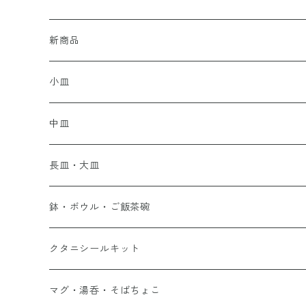
新商品
小皿
中皿
長皿・大皿
鉢・ボウル・ご飯茶碗
クタニシールキット
マグ・湯呑・そばちょこ