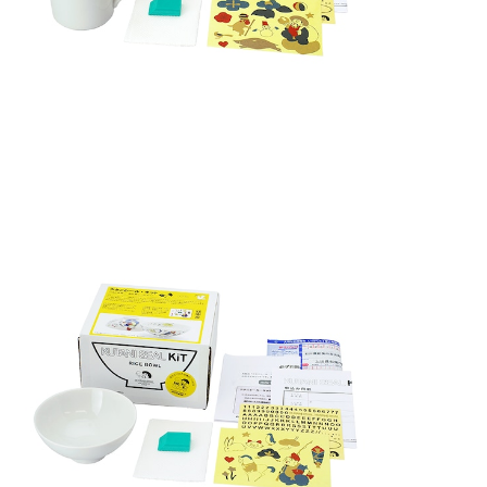
クタニシール・キット ごはん茶碗 恵比寿シールキッ
ト
¥5,390