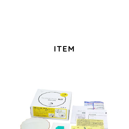
ITEM
クタニシール・キット 花型皿 恵比寿シールキット
¥5,280