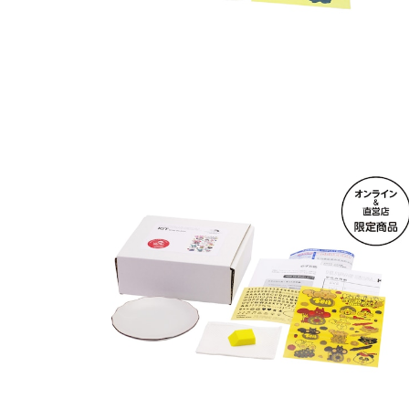
オンライン＆直営店限定 クタニシール・キット 花型
皿
¥5,500