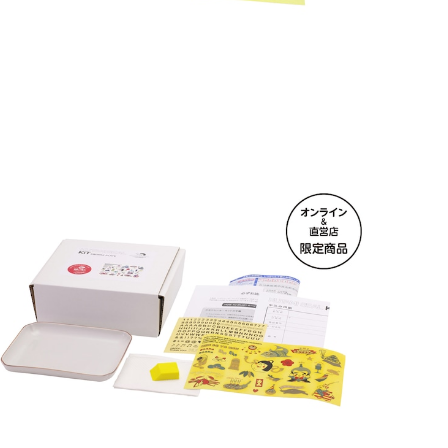
オンライン＆直営店限定 クタニシール・キット 長角
皿
¥6,270