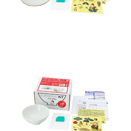
クタニシール・キット ごはん茶碗 大黒シールキット
¥5,390