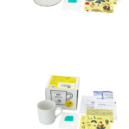
クタニシール・キット マグカップ 恵比寿シールキッ
ト
¥6,050