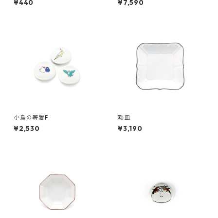
¥440
¥7,590
小鳥の箸置F
額皿
¥2,530
¥3,190