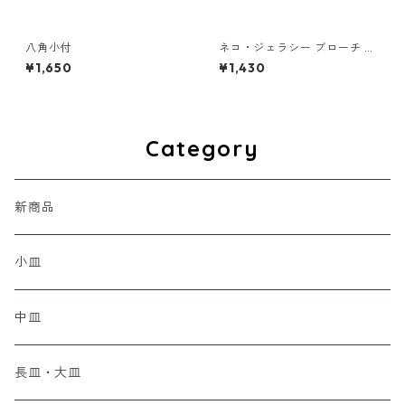
八角小付
ネコ・ジェラシー ブローチ み
けねこ
¥1,650
¥1,430
Category
新商品
小皿
中皿
長皿・大皿