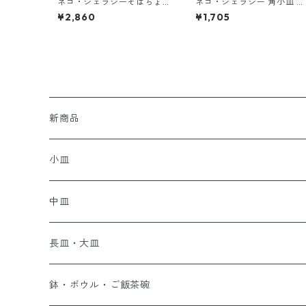
ネコ・ジェラシーそばちょ
ネコ・ジェラシー 角小皿 と
こ くろねこ
らねこ
¥2,860
¥1,705
新商品
小皿
中皿
長皿・大皿
鉢・ボウル・ご飯茶碗