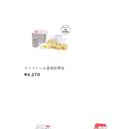
オンライン＆直営店限定 ク
タニシール・キット マグカ
¥6,270
ップ