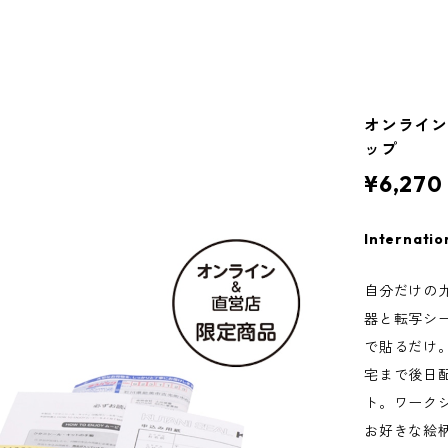
オンライン
ップ
¥6,270
Internatio
自分だけの
器と転写シ
で貼るだけ
宅まで後日
ト。ワーク
お好きな絵柄