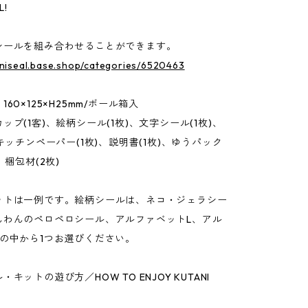
L!
シールを組み合わせることができます。
aniseal.base.shop/categories/6520463
60×125×H25mm/ボール箱入
ップ(1客)、絵柄シール(1枚)、文字シール(1枚)、
、キッチンペーパー(1枚)、説明書(1枚)、ゆうパック
、梱包材(2枚)
ットは一例です。絵柄シールは、ネコ・ジェラシー
んわんのペロペロシール、アルファベットL、アル
Sの中から1つお選びください。
キットの遊び方／HOW TO ENJOY KUTANI