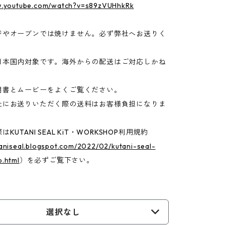
w.youtube.com/watch?v=s89zVUHhkRk
ジやオーブンでは焼けません。必ず弊社へお送りく
日本国内対象です。海外からの配送はご対応しかね
明書とムービーをよくご覧ください。
社にお送りいただく際の送料はお客様負担になりま
KUTANI SEAL KiT・WORKSHOP利用規約
taniseal.blogspot.com/2022/02/kutani-seal-
p.html
）を必ずご覧下さい。
選択なし