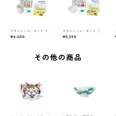
クタニシール・キット マグ
クタニシール・キット ごは
カップ 恵比寿シールキット
ん茶碗 大黒シールキット
¥6,050
¥5,390
その他の商品