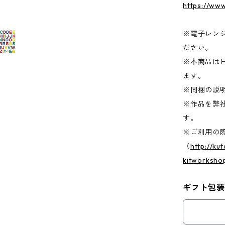
https://ww
※電子レン
ださい。
※本商品は
ます。
※同梱の説
※作品を弊
す。
※ご利用の際は
（
http://ku
kitworksho
ギフト包装