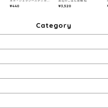
ネコ・ジェラシーステッカ
お花のごはん茶碗 松
ー タビー
¥440
¥3,520
Category