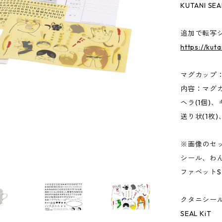
KUTANI SEA
追加で転写
https://kut
マグカップ：1
内容：マグカ
ヘラ(1個)
送り状(1枚)
※画像のセ
シール、わ
ファベット
クタニシール・
SEAL KiT