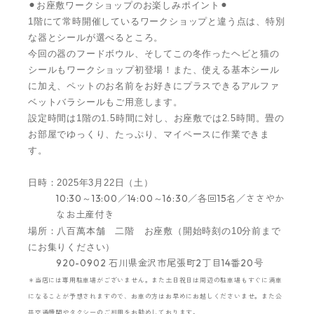
⚫︎
お座敷ワークショップのお楽しみポイント
⚫︎
1階にて常時開催しているワークショップと違う点は、特別
な器とシールが選べるところ。
今回の器のフードボウル、そしてこの冬作ったヘビと猫の
シールもワークショップ初登場！また、使える基本シール
に加え、ペットのお名前をお好きにプラスできるアルファ
ベットバラシールもご用意します。
設定時間は1階の1.5時間に対し、お座敷では2.5時間。畳の
お部屋でゆっくり、たっぷり、マイペースに作業できま
す。
日時：2025年3月22日（土）
10:30～13:00／14:00～16:30／各回15名／ささやか
なお土産付き
場所：八百萬本舗 二階 お座敷（開始時刻の10分前まで
にお集りください）
920-0902 石川県金沢市尾張町2丁目14番20号
＊当店には専用駐車場がございません。また土日祝日は周辺の駐車場もすぐに満車
になることが予想されますので、お車の方はお早めにお越しくださいませ。また公
共交通機関やタクシーのご利用をお勧めしております。