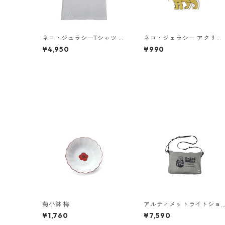
ネコ・ジェラシーTシャツ ち
ネコ・ジェラシー アクリル
ゃとら（グレージュ）
キーホルダー ゴールド
¥4,950
¥990
菊小鉢 梅
アルティメットライトショ
ルダーバッグ ミニ [KFP×お
¥1,760
¥7,590
めでゴリラックス]