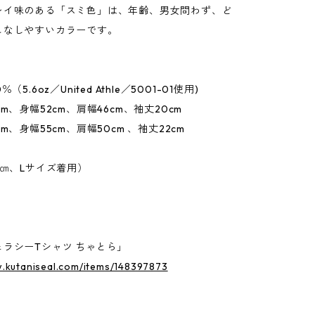
レイ味のある「スミ色」は、年齢、男女問わず、ど
こなしやすいカラーです。
（5.6oz／United Athle／5001-01使用)
m、身幅52cm、肩幅46cm、袖丈20cm
m、身幅55cm、肩幅50cm 、袖丈22cm
5㎝、Lサイズ着用）
ラシーTシャツ ちゃとら」
w.kutaniseal.com/items/148397873