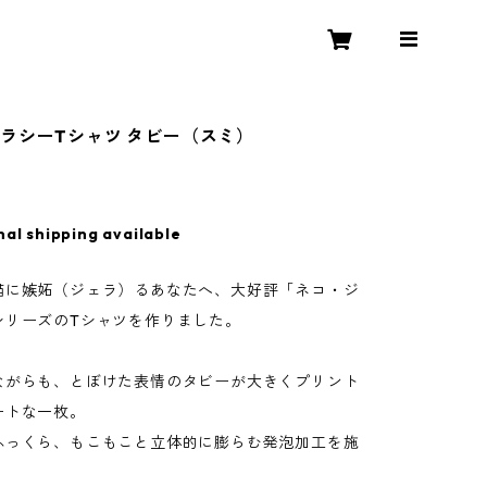
ラシーTシャツ タビー（スミ）
nal shipping available
猫に嫉妬（ジェラ）るあなたへ、大好評「ネコ・ジ
シリーズのTシャツを作りました。
ながらも、とぼけた表情のタビーが大きくプリント
ートな一枚。
ふっくら、もこもこと立体的に膨らむ発泡加工を施
。