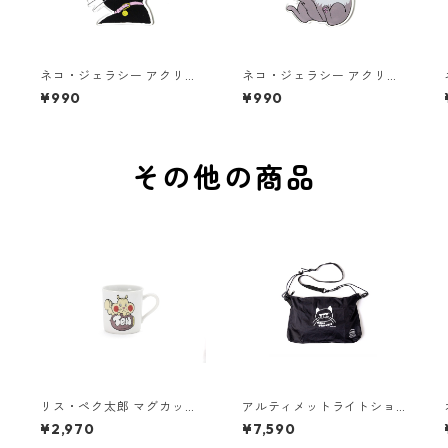
ネコ・ジェラシー アクリル
ネコ・ジェラシー アクリル
キーホルダー くろねこ
キーホルダー シェーテッド
¥990
¥990
その他の商品
リス・ペク太郎 マグカップ
アルティメットライトショ
黄色
ルダーバッグ ミニ [NJ ブラ
¥2,970
¥7,590
ック]