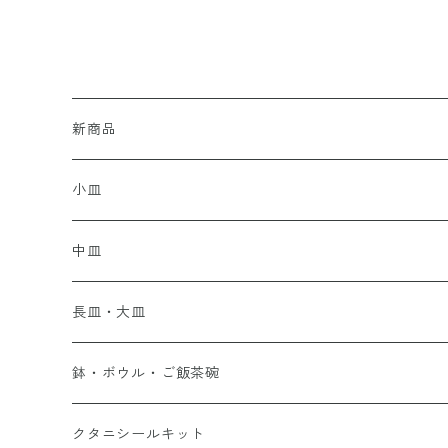
新商品
小皿
中皿
長皿・大皿
鉢・ボウル・ご飯茶碗
クタニシールキット