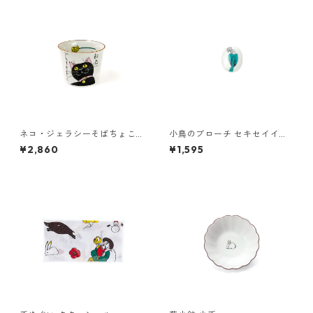
ネコ・ジェラシーそばちょこ
小鳥のブローチ セキセイイン
くろねこ
コ
¥2,860
¥1,595