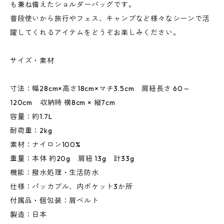
も兼ね備えたショルダーバッグです。
普段使いから旅行やフェス、キャンプなど様々なシーンで活
躍してくれるアイテムをどうぞお楽しみください。
サイズ・素材
寸法：幅28cm×高さ18cm×マチ3.5cm 肩紐長さ 60～
120cm 収納時 横8cm × 縦7cm
容量：約1.7L
耐荷重：2kg
素材：ナイロン100%
重量：本体 約20g 肩紐 13g 計33g
機能：撥水処理・生活防水
仕様：パッカブル、内ポケット3か所
付属品・個包装：肩ベルト
製造：日本