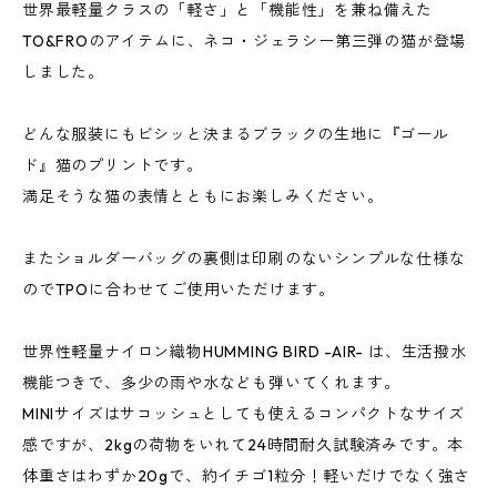
世界最軽量クラスの「軽さ」と「機能性」を兼ね備えた
TO&FROのアイテムに、ネコ・ジェラシー第三弾の猫が登場
しました。
どんな服装にもビシッと決まるブラックの生地に『ゴール
ド』猫のプリントです。
満足そうな猫の表情とともにお楽しみください。
またショルダーバッグの裏側は印刷のないシンプルな仕様な
のでTPOに合わせてご使用いただけます。
世界性軽量ナイロン織物HUMMING BIRD -AIR- は、生活撥水
機能つきで、多少の雨や水なども弾いてくれます。
MINIサイズはサコッシュとしても使えるコンパクトなサイズ
感ですが、2kgの荷物をいれて24時間耐久試験済みです。本
体重さはわずか20gで、約イチゴ1粒分！軽いだけでなく強さ