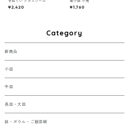
手ぬぐい クタニシール
菊小鉢 小兎
¥2,420
¥1,760
Category
新商品
小皿
中皿
長皿・大皿
鉢・ボウル・ご飯茶碗