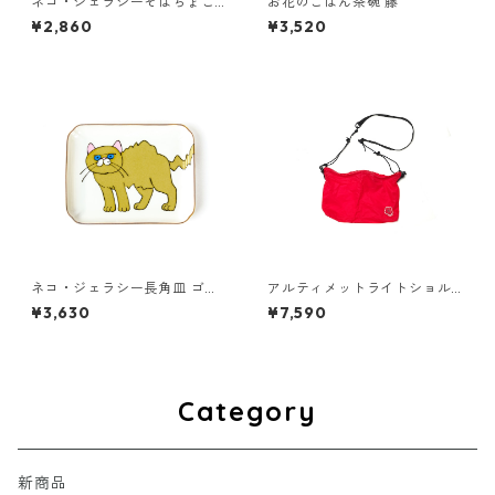
ネコ・ジェラシーそばちょこ
お花のごはん茶碗 藤
クリーム
¥2,860
¥3,520
ネコ・ジェラシー長角皿 ゴー
アルティメットライトショル
ルド
ダーバッグ ミニ [梅]
¥3,630
¥7,590
Category
新商品