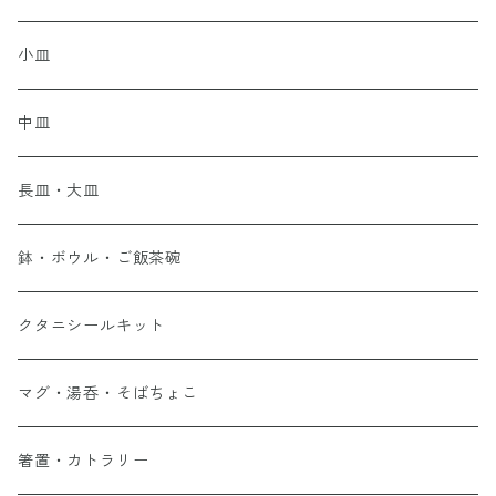
小皿
中皿
長皿・大皿
鉢・ボウル・ご飯茶碗
クタニシールキット
マグ・湯呑・そばちょこ
箸置・カトラリー