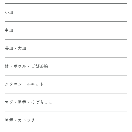
小皿
中皿
長皿・大皿
鉢・ボウル・ご飯茶碗
クタニシールキット
マグ・湯呑・そばちょこ
箸置・カトラリー