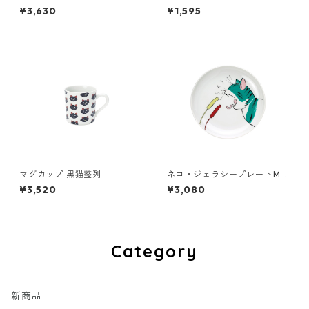
ルド
¥3,630
¥1,595
マグカップ 黒猫整列
ネコ・ジェラシープレートM
きじとら
¥3,520
¥3,080
Category
新商品