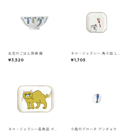
お花のごはん茶碗 藤
ネコ・ジェラシー 角小皿 しろ
ねこ
¥3,520
¥1,705
ネコ・ジェラシー長角皿 ゴー
小鳥のブローチ ブンチョウ