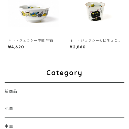
ネコ・ジェラシー中鉢 宇宙
ネコ・ジェラシーそばちょこ
くろねこ
¥4,620
¥2,860
Category
新商品
小皿
中皿