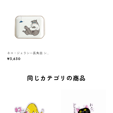
ネコ・ジェラシー長角皿 シェ
ーテッド
¥3,630
同じカテゴリの商品