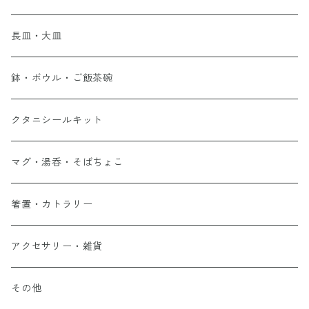
長皿・大皿
鉢・ボウル・ご飯茶碗
クタニシールキット
マグ・湯呑・そばちょこ
箸置・カトラリー
アクセサリー・雑貨
その他