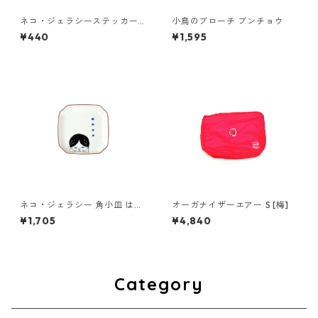
ネコ・ジェラシーステッカー
小鳥のブローチ ブンチョウ
しろねこ
¥440
¥1,595
ネコ・ジェラシー 角小皿 はち
オーガナイザーエアー S [梅]
われ
¥1,705
¥4,840
Category