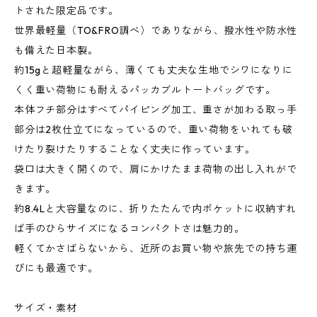
トされた限定品です。
世界最軽量（TO&FRO調べ）でありながら、撥水性や防水性
も備えた日本製。
約15gと超軽量ながら、薄くても丈夫な生地でシワになりに
くく重い荷物にも耐えるパッカブルトートバッグです。
本体フチ部分はすべてパイピング加工、重さが加わる取っ手
部分は2枚仕立てになっているので、重い荷物をいれても破
けたり裂けたりすることなく丈夫に作っています。
袋口は大きく開くので、肩にかけたまま荷物の出し入れがで
きます。
約8.4Lと大容量なのに、折りたたんで内ポケットに収納すれ
ば手のひらサイズになるコンパクトさは魅力的。
軽くてかさばらないから、近所のお買い物や旅先での持ち運
びにも最適です。
サイズ・素材