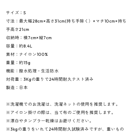
サイズ：S
寸法：最大幅28cm×高さ31cm(持ち手除く）×マチ10cm×持ち
手高さ21cm
収納時：横7cm×縦7cm
容量：約8.4L
素材：ナイロン100%
重量：約15g
機能：撥水処理・生活防水
対荷重：3Kgの重りで24時間耐久テスト済み
製造：日本
※洗濯機でのお洗濯は、洗濯ネットの使用を推奨します。
※アイロン掛けの際は、当て布のご使用を推奨します。
※漂白やタンブラー乾燥はお避けください。
※3kgの重りをいれて24時間耐久試験済みですが、重いもの