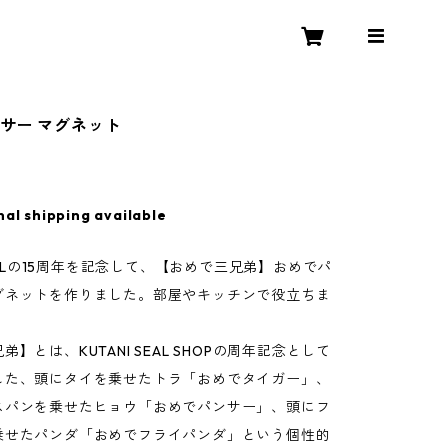
サー マグネット
nal shipping available
 SEALの15周年を記念して、【おめで三兄弟】おめでパ
グネットを作りました。部屋やキッチンで役立ちま
】とは、KUTANI SEAL SHOPの周年記念として
した、頭にタイを乗せたトラ「おめでタイガー」、
スパンを乗せたヒョウ「おめでパンサー」、頭にフ
乗せたパンダ「おめでフライパンダ」という個性的