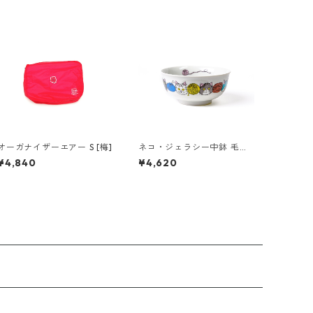
オーガナイザーエアー S [梅]
ネコ・ジェラシー中鉢 毛糸
玉
¥4,840
¥4,620