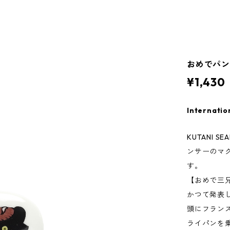
おめでパン
¥1,430
Internatio
KUTANI
ンサーのマ
す。
【おめで三兄弟
かつて発表
頭にフラン
ライパンを