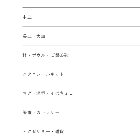
中皿
長皿・大皿
鉢・ボウル・ご飯茶碗
クタニシールキット
マグ・湯呑・そばちょこ
箸置・カトラリー
アクセサリー・雑貨