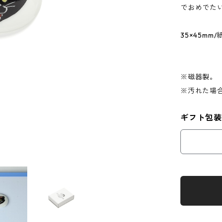
でおめでた
35×45mm
※磁器製。
※汚れた場
ギフト包装