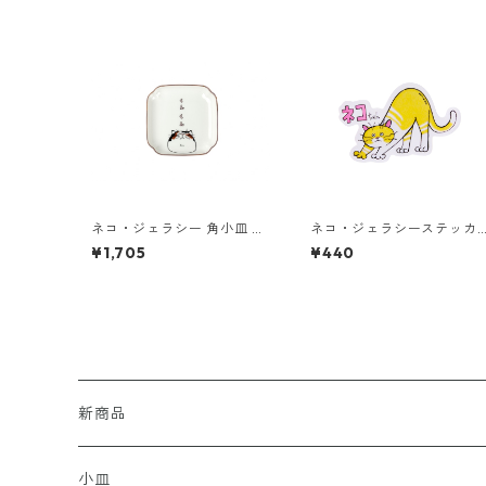
ネコ・ジェラシー 角小皿 み
ネコ・ジェラシーステッカ
けねこ
ー クリーム
¥1,705
¥440
新商品
小皿