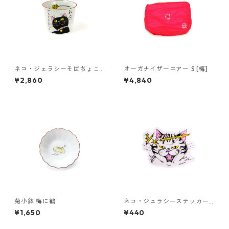
ネコ・ジェラシーそばちょこ
オーガナイザーエアー S [梅]
くろねこ
¥2,860
¥4,840
菊小鉢 梅に鶴
ネコ・ジェラシーステッカー
タビー
¥1,650
¥440