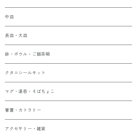
中皿
長皿・大皿
鉢・ボウル・ご飯茶碗
クタニシールキット
マグ・湯呑・そばちょこ
箸置・カトラリー
アクセサリー・雑貨