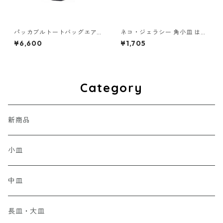
パッカブルトートバッグエア
ネコ・ジェラシー 角小皿 はち
ー S [王様]ネイビー
われ
¥6,600
¥1,705
Category
新商品
小皿
中皿
長皿・大皿