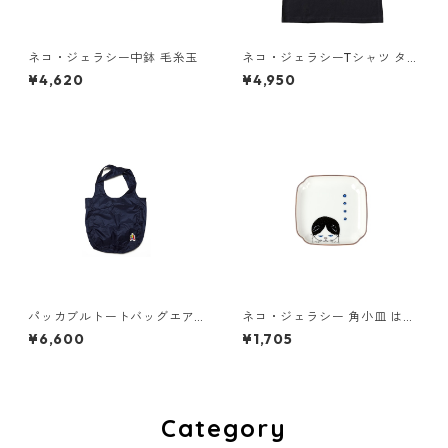
ネコ・ジェラシー中鉢 毛糸玉
ネコ・ジェラシーTシャツ タビ
ー（スミ）
¥4,620
¥4,950
パッカブルトートバッグエア
ネコ・ジェラシー 角小皿 はち
ー S [王様]ネイビー
われ
¥6,600
¥1,705
Category