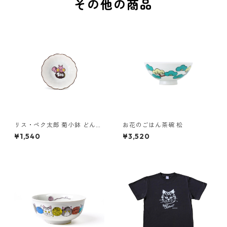
その他の商品
リス・ペク太郎 菊小鉢 どんぐ
お花のごはん茶碗 松
り（ピンク）
¥1,540
¥3,520