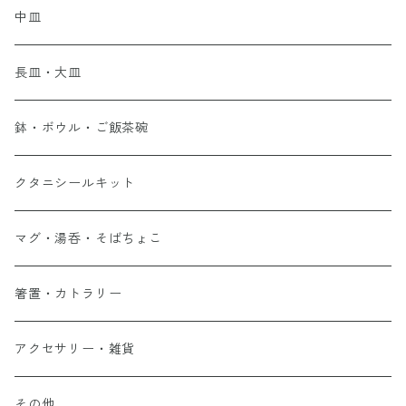
中皿
長皿・大皿
鉢・ボウル・ご飯茶碗
クタニシールキット
マグ・湯呑・そばちょこ
箸置・カトラリー
アクセサリー・雑貨
その他