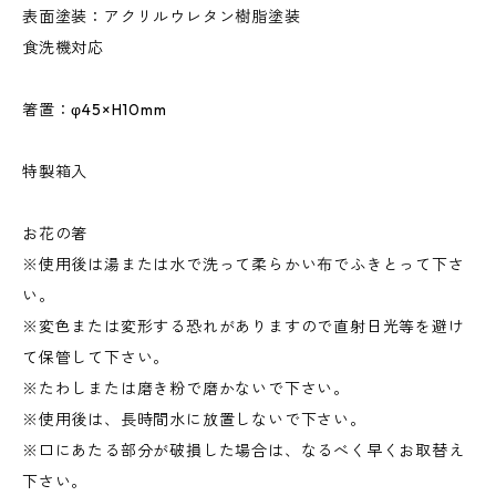
表面塗装：アクリルウレタン樹脂塗装
食洗機対応
箸置：φ45×H10mm
特製箱入
お花の箸
※使用後は湯または水で洗って柔らかい布でふきとって下さ
い。
※変色または変形する恐れがありますので直射日光等を避け
て保管して下さい。
※たわしまたは磨き粉で磨かないで下さい。
※使用後は、長時間水に放置しないで下さい。
※口にあたる部分が破損した場合は、なるべく早くお取替え
下さい。