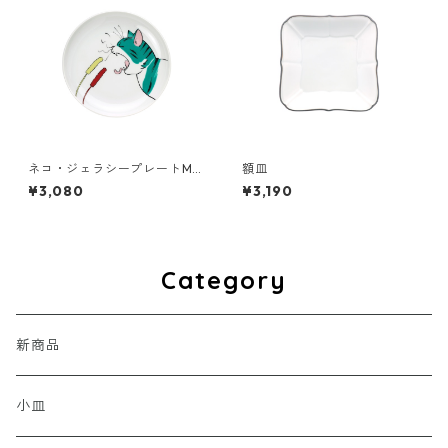
ネコ・ジェラシープレートM
額皿
きじとら
¥3,080
¥3,190
Category
新商品
小皿