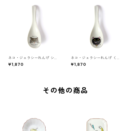
ネコ・ジェラシーれんげ シェ
ネコ・ジェラシーれんげ くろ
ーテッド
ねこ
¥1,870
¥1,870
その他の商品