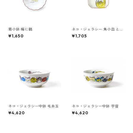
菊小鉢 梅に鶴
ネコ・ジェラシー 角小皿 とら
ねこ
¥1,650
¥1,705
ネコ・ジェラシー中鉢 毛糸玉
ネコ・ジェラシー中鉢 宇宙
¥4,620
¥4,620