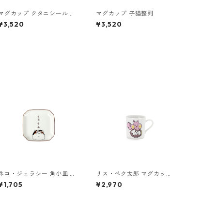
マグカップ クタニシール全
マグカップ 子猫整列
員
¥3,520
¥3,520
ネコ・ジェラシー 角小皿 み
リス・ペク太郎 マグカップ
けねこ
ピンク
¥1,705
¥2,970