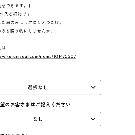
用意できます。】
つ入る桐箱です。
た湯のみは世界にひとつだけ。
みを贈り物にしませんか。
文は
ww.kutaniseal.com/items/101475507
選択なし
希望のお客さまはご記入ください
なし