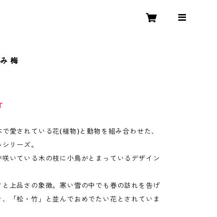
み 梅
T
本で愛されている花(植物)と動物を組み合わせた、
みシリーズ。
が咲いている木の枝に小鳥がとまっているデザイン
さと上品さの象徴。寒い雪の中でも春の訪れを告げ
き、「松・竹」と並んでおめでたい花とされていま