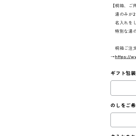
【桐箱、ご
湯のみが2
名入れをし
特別な湯の
桐箱ご注
→
https://w
ギフト包装
のしをご