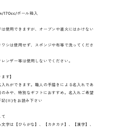
m/170cc/ボール箱入
ジは使用できますが、オーブンや直火にはかけない
。
タワシは使用せず、スポンジや布等で洗ってくださ
クレンザー等は使用しないでください。
きます】
名入れができます。職人の手描きによる名入れであ
湯のみや、特別なギフトにおすすめ。名入れご希望
記(※)をお読み下さい
して
る文字は【ひらがな】、【カタカナ】、【漢字】、