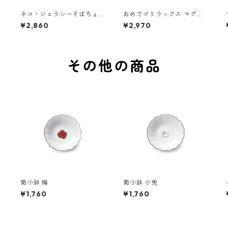
ネコ・ジェラシーそばちょ
おめでゴリラックス マグカ
こ タビー
ップ
¥2,860
¥2,970
その他の商品
菊小鉢 梅
菊小鉢 小兎
¥1,760
¥1,760