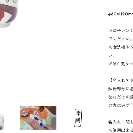
φ60×H90m
※電子レン
でください
※食洗機や
い。
※漂白剤や
【名入れで
短冊部分に
なただけの
の方は必ず下
名入れに関
※使用出来