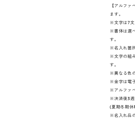
【アルファ
ます。
※文字は7
※書体は選
す。
※名入れ箇
※文字の組
す。
※異なる色
※金字は電
※アルファ
※決済後3
(夏期冬期
※名入れ品