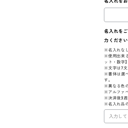
名入れを
名入れをご
力ください
※名入れな
※使用出来
ット・数字
※文字は7
※書体は選
す。
※異なる色
※アルファ
※決済後3
※名入れ品