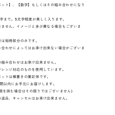
ベット】、【数字】もしくはその組み合わせになり
文字まで。5文字程度が美しく入ります。
べません。イメージと多少異なる場合もございま
所は短冊部分のみです。
み合わせによってはお承け出来ない場合がございま
の組み合わせはお承け出来ません。
子レンジ対応のものを使用しています。
ベットは横書きの筆記体です。
週間以内にお手元にお届けします。
休暇を挟む場合はその限りではございません)
の返品、キャンセルはお承け出来ません。