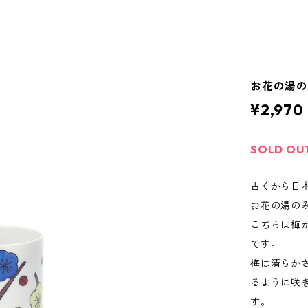
お花の湯の
¥2,970
SOLD OU
古くから日
お花の湯の
こちらは梅
です。
梅は清らか
るように咲
す。