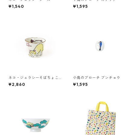
¥1,540
¥1,595
ネコ・ジェラシーそばちょこ
小鳥のブローチ ブンチョウ
クリーム
¥2,860
¥1,595