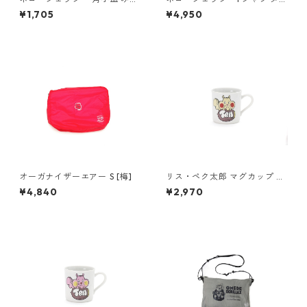
ねこ
ー（スミ）
¥1,705
¥4,950
オーガナイザーエアー S [梅]
リス・ペク太郎 マグカップ 黄
色
¥4,840
¥2,970