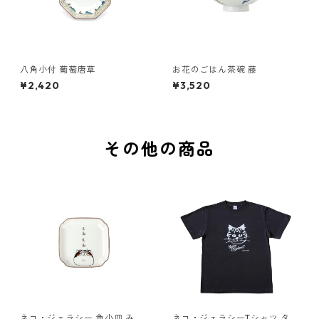
八角小付 葡萄唐草
お花のごはん茶碗 藤
¥2,420
¥3,520
その他の商品
ネコ・ジェラシー 角小皿 みけ
ネコ・ジェラシーTシャツ タビ