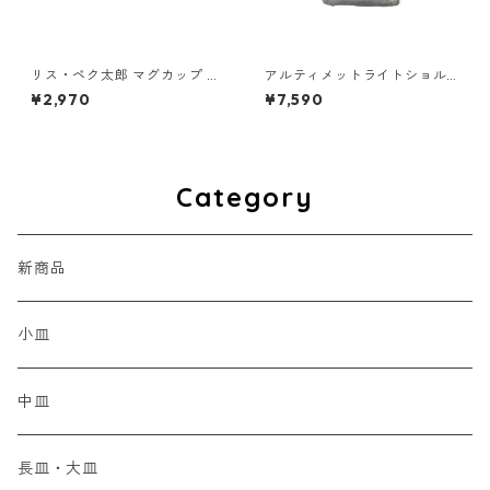
リス・ペク太郎 マグカップ ピ
アルティメットライトショル
ンク
ダーバッグ ミニ [KFP×おめで
¥2,970
¥7,590
ゴリラックス]
Category
新商品
小皿
中皿
長皿・大皿