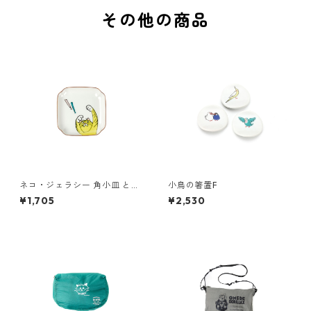
その他の商品
ネコ・ジェラシー 角小皿 とら
小鳥の箸置F
ねこ
¥1,705
¥2,530