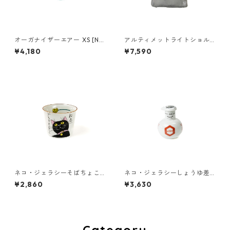
オーガナイザーエアー XS [NJ
アルティメットライトショル
ブルーグリーン]
ダーバッグ ミニ [KFP×おめで
¥4,180
¥7,590
ゴリラックス]
ネコ・ジェラシーそばちょこ
ネコ・ジェラシーしょうゆ差
くろねこ
し
¥2,860
¥3,630