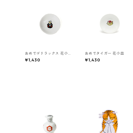
おめでゴリラックス 花小
おめでタイガー 花小皿
皿
¥1,430
¥1,430