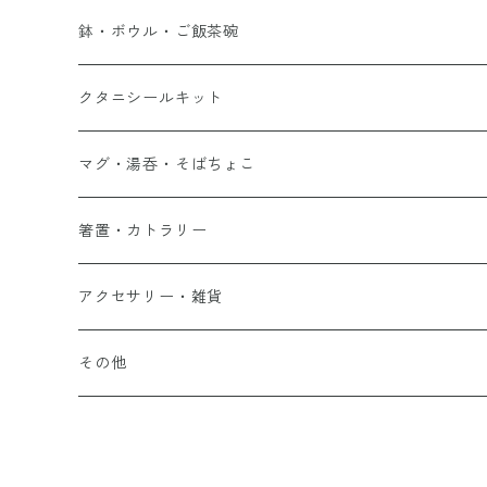
鉢・ボウル・ご飯茶碗
クタニシールキット
マグ・湯呑・そばちょこ
箸置・カトラリー
アクセサリー・雑貨
その他