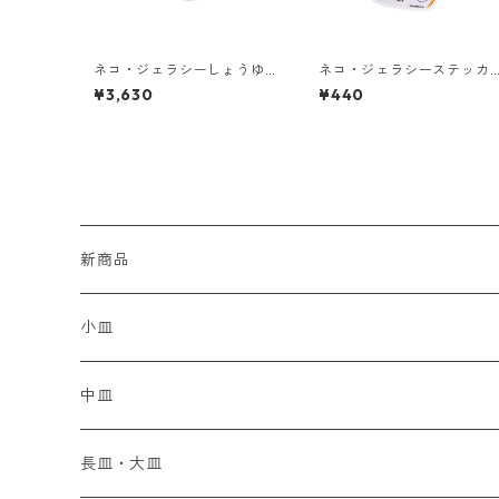
ネコ・ジェラシーしょうゆ
ネコ・ジェラシーステッカ
差し
ー ちゃとら
¥3,630
¥440
新商品
小皿
中皿
長皿・大皿