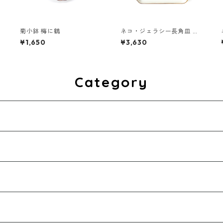
菊小鉢 梅に鶴
ネコ・ジェラシー長角皿 ゴ
ールド
¥1,650
¥3,630
Category