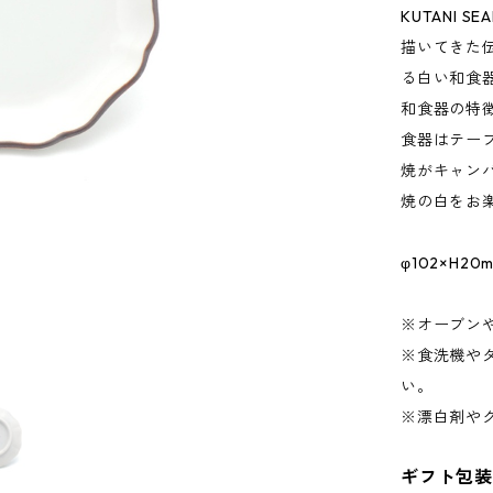
KUTANI S
描いてきた
る白い和食
和食器の特
食器はテー
焼がキャン
焼の白をお
φ102×H2
※オーブン
※食洗機や
い。
※漂白剤や
ギフト包装