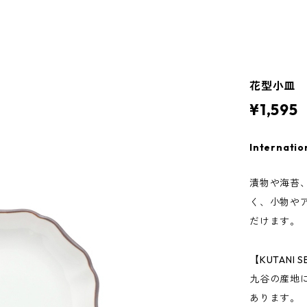
花型小皿
¥1,595
Internatio
漬物や海苔
く、小物や
だけます。
【KUTANI S
九谷の産地
あります。