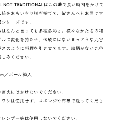
EAL NOT TRADITIONALはこの地で長い時間をかけて
伝統をおもいきり脱ぎ捨てて、皆さんへとお届けす
器シリーズです。
徴はなんと言っても多種多彩さ。様々なかたちの和
ブルに変化を持たせ、伝統にはないまっさらな九谷
バスのように料理を引き立てます。絵柄がない九谷
楽しみください。
0mm／ボール箱入
や直火にはかけないでください。
タワシは使用せず、スポンジや布等で洗ってくださ
クレンザー等は使用しないでください。