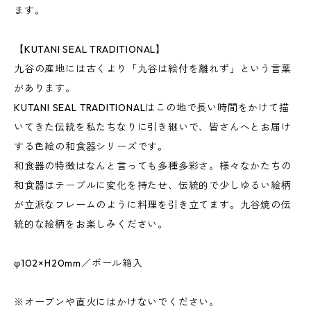
ます。
【KUTANI SEAL TRADITIONAL】
九谷の産地には古くより「九谷は絵付を離れず」という言葉
があります。
KUTANI SEAL TRADITIONALはこの地で長い時間をかけて描
いてきた伝統を私たちなりに引き継いで、皆さんへとお届け
する色絵の和食器シリーズです。
和食器の特徴はなんと言っても多種多彩さ。様々なかたちの
和食器はテーブルに変化を持たせ、伝統的で少しゆるい絵柄
が立派なフレームのように料理を引き立てます。九谷焼の伝
統的な絵柄をお楽しみください。
φ102×H20mm／ボール箱入
※オーブンや直火にはかけないでください。