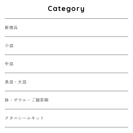
Category
新商品
小皿
中皿
長皿・大皿
鉢・ボウル・ご飯茶碗
クタニシールキット