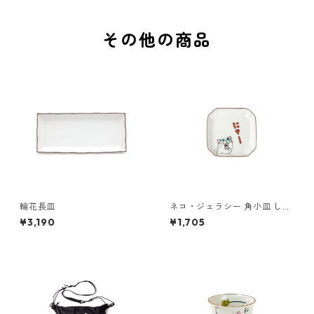
その他の商品
輪花長皿
ネコ・ジェラシー 角小皿 しろ
ねこ
¥3,190
¥1,705