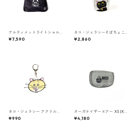
アルティメットライトショル
ネコ・ジェラシーそばちょこ
ダーバッグ ミニ [NJ ブラック]
くろねこ
¥7,590
¥2,860
ネコ・ジェラシー アクリルキ
オーガナイザーエアー XS [KF
ーホルダー クリーム
P×おめでゴリラックス]
¥990
¥4,180