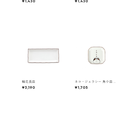
¥1,430
¥1,430
輪花長皿
ネコ・ジェラシー 角小皿 み
けねこ
¥3,190
¥1,705