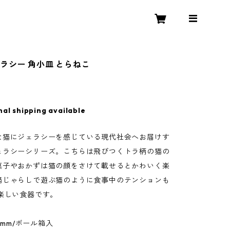
ラシー 角小皿 とらねこ
nal shipping available
な猫にジェラシーを感じている現代社会へお届けす
ェラシーシリーズ。こちらは飛びつくトラ柄の猫の
菓子やおかずは猫の顔をさけて載せるとかわいく楽
猫じゃらしで遊ぶ猫のように食事中のテンションも
う楽しい食器です。
22mm/ボール箱入