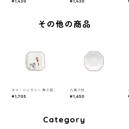
¥1,430
¥1,430
その他の商品
ネコ・ジェラシー 角小皿 し
八角小付
ろねこ
¥1,705
¥1,650
Category