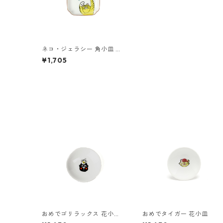
ネコ・ジェラシー 角小皿 と
らねこ
¥1,705
おめでゴリラックス 花小
おめでタイガー 花小皿
皿