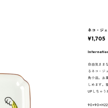
ネコ・ジェ
¥1,705
Internatio
自由気まま
るネコ・ジ
角小皿。お
しめます。
UPしちゃ
90×90×H