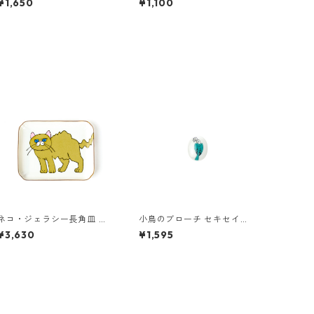
¥1,650
¥1,100
ネコ・ジェラシー長角皿 ゴ
小鳥のブローチ セキセイイ
ールド
ンコ
¥3,630
¥1,595