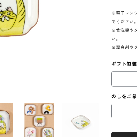
※電子レン
でください
※食洗機や
い。
※漂白剤や
ギフト包装
のしをご