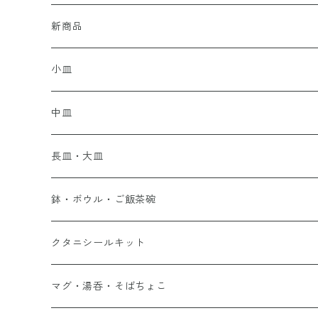
新商品
小皿
中皿
長皿・大皿
鉢・ボウル・ご飯茶碗
クタニシールキット
マグ・湯呑・そばちょこ