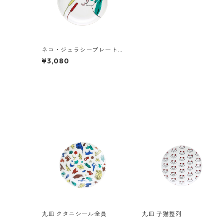
ネコ・ジェラシープレートM
きじとら
¥3,080
丸皿 クタニシール全員
丸皿 子猫整列