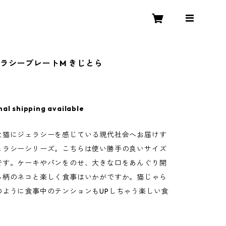
ラシープレートM きじとら
nal shipping available
な猫にジェラシーを感じている現代社会へお届けす
ェラシーシリーズ。こちらは使い勝手の良いサイズ
です。ケーキやパンをのせ、大きな口をあんぐり開
ら柄のネコと楽しく食事はいかがですか。猫じゃら
のように食事中のテンションもUPしちゃう楽しい食