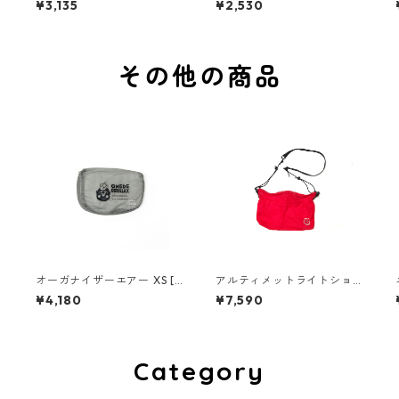
¥3,135
¥2,530
その他の商品
タ
オーガナイザーエアー XS [K
アルティメットライトショ
FP×おめでゴリラックス]
ルダーバッグ ミニ [梅]
¥4,180
¥7,590
Category