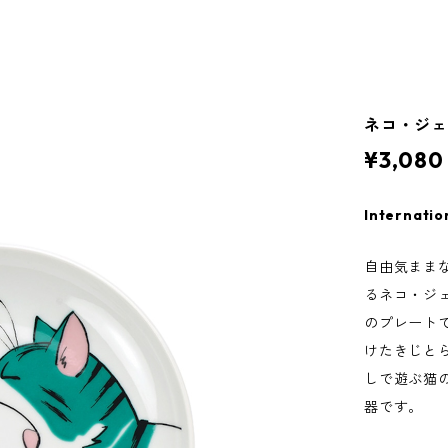
ネコ・ジェ
¥3,080
Internatio
自由気まま
るネコ・ジ
のプレート
けたきじと
しで遊ぶ猫
器です。