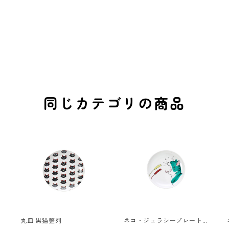
同じカテゴリの商品
丸皿 黒猫整列
ネコ・ジェラシープレートS
きじとら