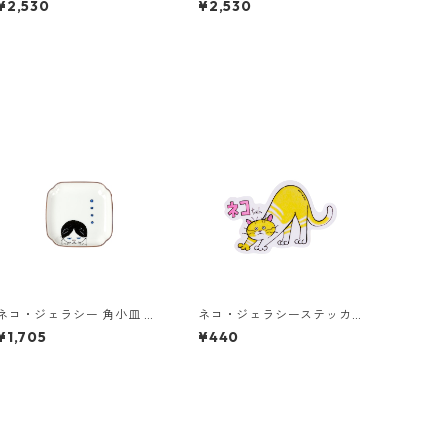
¥2,530
¥2,530
ネコ・ジェラシー 角小皿 は
ネコ・ジェラシーステッカ
ちわれ
ー クリーム
¥1,705
¥440