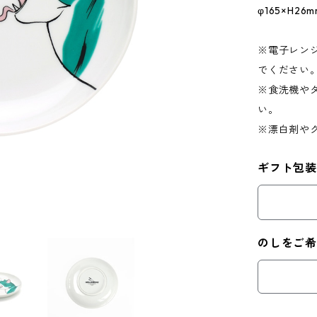
φ165×H2
※電子レン
でください
※食洗機や
い。
※漂白剤や
ギフト包装
のしをご