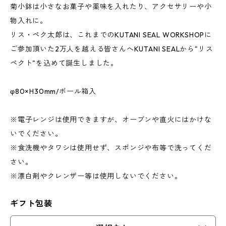
菊小鉢は小さなお菓子や薬味を入れたり、アクセサリーや小
物入れに。
リス・ペク太郎は、これまでのKUTANI SEAL WORKSHOPに
ご参加頂いた2万人を越える皆さんへKUTANI SEALから"リス
ペクト"を込めて誕生しました。
φ80×H30mm/ボール箱入
※電子レンジは使用できますが、オーブンや直火にはかけな
いでください。
※食洗機やタワシは使用せず、スポンジや布等で洗ってくだ
さい。
※漂白剤やクレンザー等は使用しないでください。
ギフト包装