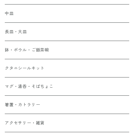
中皿
長皿・大皿
鉢・ボウル・ご飯茶碗
クタニシールキット
マグ・湯呑・そばちょこ
箸置・カトラリー
アクセサリー・雑貨