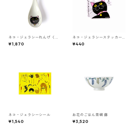
ネコ・ジェラシーれんげ くろ
ネコ・ジェラシーステッカー
ねこ
くろねこ
¥1,870
¥440
ネコ・ジェラシーシール
お花のごはん茶碗 藤
¥1,540
¥3,520